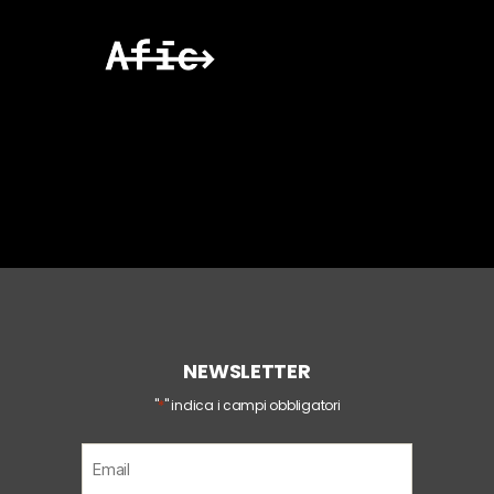
NEWSLETTER
*
"
" indica i campi obbligatori
E
m
a