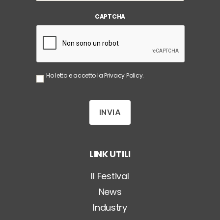
i
CAPTCHA
l
*
S
Ho letto e accetto la
Privacy Policy
.
e
n
z
a
T
i
t
o
LINK UTILI
l
o
*
Il Festival
News
Industry