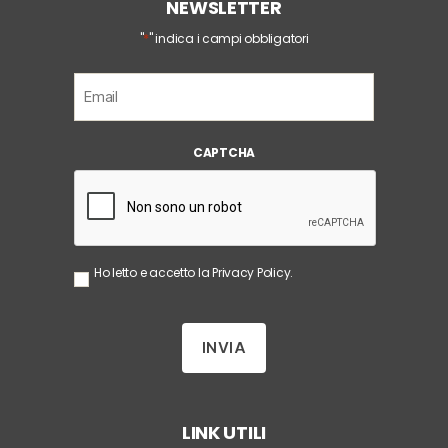
NEWSLETTER
*
"
" indica i campi obbligatori
E
m
a
i
CAPTCHA
l
*
S
Ho letto e accetto la
Privacy Policy
.
e
n
z
a
T
i
t
o
LINK UTILI
l