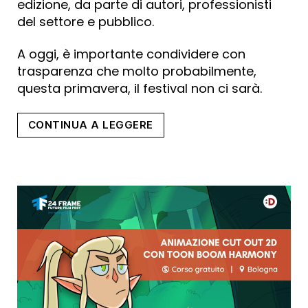
edizione, da parte di autori, professionisti
del settore e pubblico.
A oggi, è importante condividere con
trasparenza che molto probabilmente,
questa primavera, il festival non ci sarà.
“IL
CONTINUA A LEGGERE
FESTIVAL
CONCLUDE
IL
PERCORSO
CON
RETE
DOC
ED
E’
IN