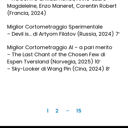
Magdeleine, Enzo Maneret, Corentin Robert
(Francia, 2024)
Miglior Cortometraggio Sperimentale
– Devil is… di Artyom Filatov (Russia, 2024) 7′
Miglior Cortometraggio AI – a pari merito
– The Last Chant of the Chosen Few di
Espen Tversland (Norvegia, 2025) 10′
– Sky-Looker di Wang Pin (Cina, 2024) 8′
…
Paginazione
1
2
15
degli