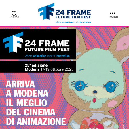
NEWS
Cerca
Menu
24FRAME
Future
Film
Fest