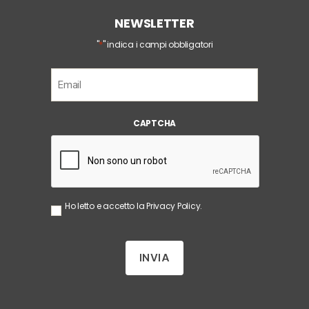
NEWSLETTER
*
"
" indica i campi obbligatori
E
m
a
i
CAPTCHA
l
*
S
Ho letto e accetto la
Privacy Policy
.
e
n
z
a
T
i
t
o