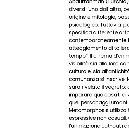
Abdurrahman (Turchia), 
diversi l’uno dall’altra, p
origine e mitologie, pa
psicologico. Tuttavia, pe
specifica differente ort
contemporaneamente in d
atteggiamento di toller
tempo”. Il cinema d’ani
visibilità sia alla loro 
culturale, sia all’antichi
comunanza si inscrive: la
sarà rivelato il segreto
imparare qualcosa); ai 
quei personaggi umani, pi
Metamorphosis utilizza 
espressive non casuali. C
l’animazione cut-out racc