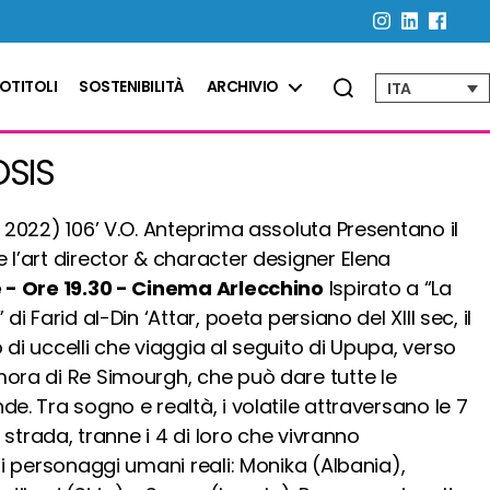
OTITOLI
SOSTENIBILITÀ
ARCHIVIO
ITA
SIS
a 2022) 106’ V.O. Anteprima assoluta Presentano il
 l’art director & character designer Elena
- Ore 19.30 - Cinema Arlecchino
Ispirato a “La
di Farid al-Din ‘Attar, poeta persiano del XIII sec, il
 di uccelli che viaggia al seguito di Upupa
, verso
mora di Re Simourgh, che può dare tutte le
de. Tra sogno e realtà, i volatile attraversano le 7
r strada, tranne i 4 di loro che vivranno
nti personaggi umani reali: Monika (Albania),