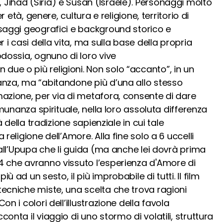
Jihad (Siria) e Susan (Israele). Personaggi molto
er età, genere, cultura e religione, territorio di
esaggi geografici e background storico e
r i casi della vita, ma sulla base della propria
odossia, ognuno di loro vive
ue o più religioni. Non solo “accanto”, in un
anza, ma “abitandone più d’una allo stesso
mazione, per via di metafora, consente di dare
comunanza spirituale, nella loro assoluta differenza
tà della tradizione sapienziale in cui tale
 religione dell’Amore. Alla fine solo a 6 uccelli
: all’Upupa che li guida (ma anche lei dovrà prima
4 che avranno vissuto l’esperienza d'Amore di
ù ad un sesto, il più improbabile di tutti. Il film
tecniche miste, una scelta che trova ragioni
on i colori dell’illustrazione della favola
onta il viaggio di uno stormo di volatili, struttura