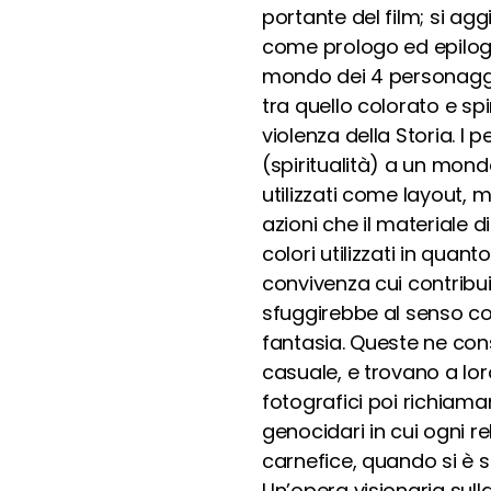
portante del film; si ag
come prologo ed epilogo
mondo dei 4 personaggi
tra quello colorato e spi
violenza della Storia. I 
(spiritualità) a un mondo
utilizzati come layout, m
azioni che il materiale di
colori utilizzati in quant
convivenza cui contribui
sfuggirebbe al senso c
fantasia. Queste ne con
casuale, e trovano a loro
fotografici poi richiama
genocidari in cui ogni r
carnefice, quando si è sc
Un’opera visionaria sul