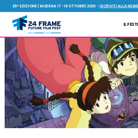
25° EDIZIONE | MODENA 17 -19 OTTOBRE 2025 -
ISCRIVITI ALLA NEW
IL FEST
24FRAME
Future
Film
Fest