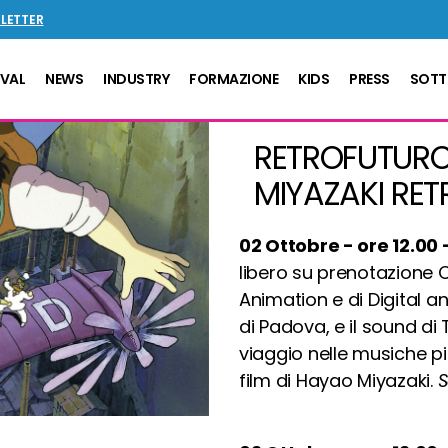
SLETTER
IVAL
NEWS
INDUSTRY
FORMAZIONE
KIDS
PRESS
SOTT
RETROFUTURO 
MIYAZAKI RE
02 Ottobre - ore 12.00
libero su prenotazione 
Animation e di Digital an
di Padova, e il sound d
viaggio nelle musiche più
film di Hayao Miyazaki.
S