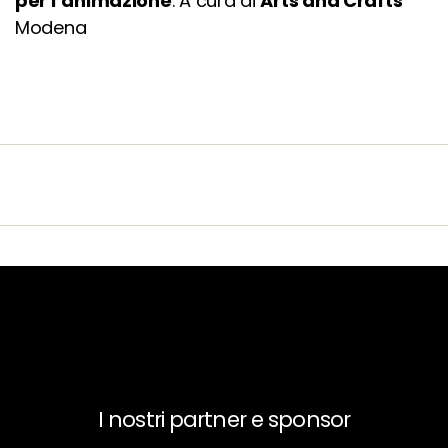
per l’animazione
. A cura di
Arts and Crafts
Modena
I nostri partner e sponsor