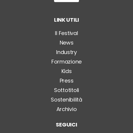
i
t
o
LINK UTILI
l
o
*
Il Festival
News
Industry
Formazione
Kids
Press
Sottotitoli
Sostenibilità
Archivio
SEGUICI