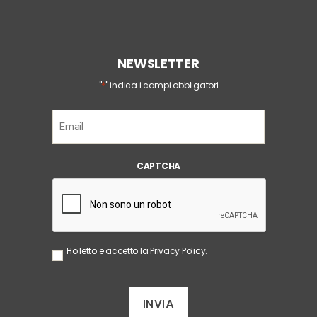
NEWSLETTER
*
"
" indica i campi obbligatori
E
m
a
i
CAPTCHA
l
*
S
Ho letto e accetto la
Privacy Policy
.
e
n
z
a
T