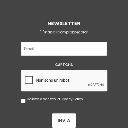
NEWSLETTER
*
"
" indica i campi obbligatori
E
m
a
i
CAPTCHA
l
*
S
Ho letto e accetto la
Privacy Policy
.
e
n
z
a
T