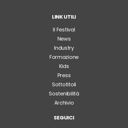
i
t
o
LINK UTILI
l
o
*
Il Festival
News
Industry
Formazione
Kids
Press
Sottotitoli
Sostenibilità
Archivio
SEGUICI