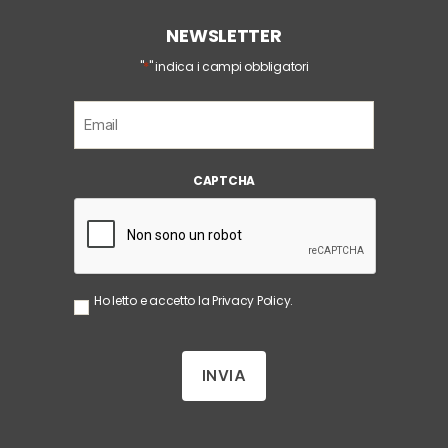
NEWSLETTER
*
"
" indica i campi obbligatori
E
m
a
i
CAPTCHA
l
*
S
Ho letto e accetto la
Privacy Policy
.
e
n
z
a
T
i
t
o