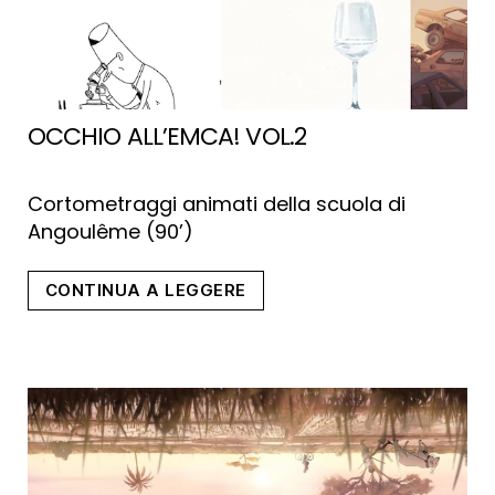
OCCHIO ALL’EMCA! VOL.2
Cortometraggi animati della scuola di
Angoulême (90’)
“Occhio
CONTINUA A LEGGERE
all’Emca!
Vol.2”