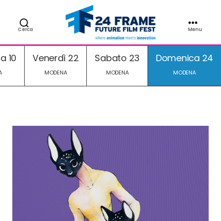
EDIZIONE 2024
Cerca
Menu
24FRAME
Future
a 10
Venerdì 22
Sabato 23
Domenica 24
Film
A
MODENA
MODENA
MODENA
Fest