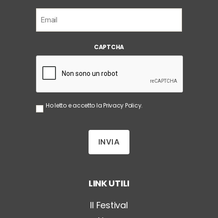
E
m
a
i
CAPTCHA
l
*
S
Ho letto e accetto la
Privacy Policy
.
e
n
z
a
T
i
t
o
LINK UTILI
l
o
*
Il Festival