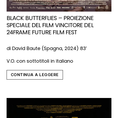
BLACK BUTTERFLIES – PROIEZIONE
SPECIALE DEL FILM VINCITORE DEL
24FRAME FUTURE FILM FEST
di David Baute (Spagna, 2024) 83’
V.O. con sottotitoli in italiano
“Black
CONTINUA A LEGGERE
Butterflies
–
Proiezione
speciale
del
film