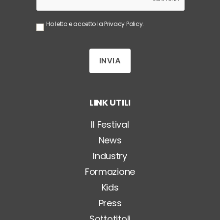
S
Ho letto e accetto la
Privacy Policy
.
e
n
z
a
T
i
t
o
LINK UTILI
l
o
*
Il Festival
News
Industry
Formazione
Kids
Press
Sottotitoli