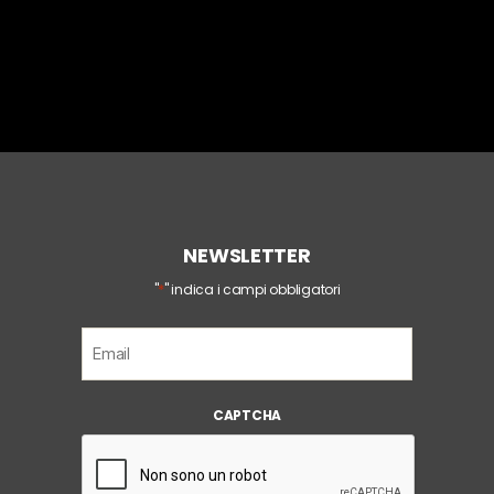
NEWSLETTER
*
"
" indica i campi obbligatori
E
m
a
i
CAPTCHA
l
*