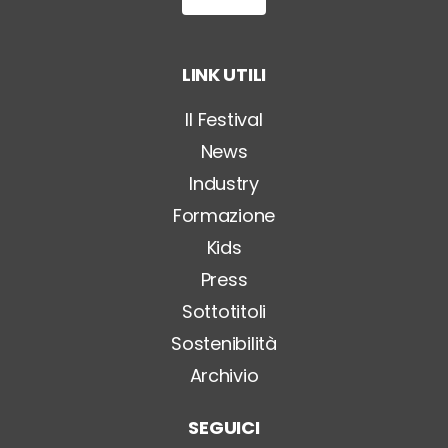
T
i
t
o
LINK UTILI
l
o
*
Il Festival
News
Industry
Formazione
Kids
Press
Sottotitoli
Sostenibilità
Archivio
SEGUICI