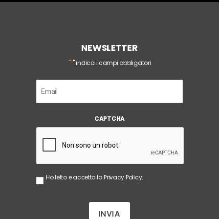
NEWSLETTER
*
"
" indica i campi obbligatori
E
m
a
i
CAPTCHA
l
*
S
Ho letto e accetto la
Privacy Policy
.
e
n
z
a