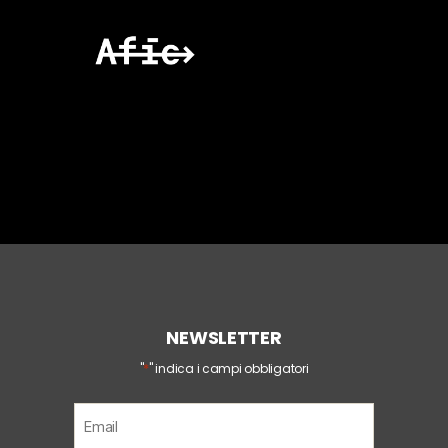
NEWSLETTER
*
"
" indica i campi obbligatori
E
m
a