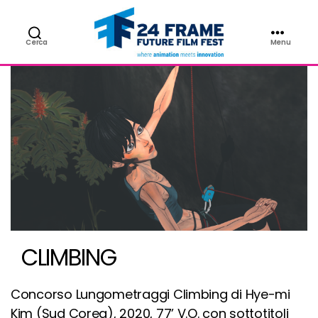
Cerca
Menu
24FRAME
Future
Film
Fest
CLIMBING
Concorso Lungometraggi Climbing di Hye-mi
Kim (Sud Corea), 2020, 77’ V.O. con sottotitoli