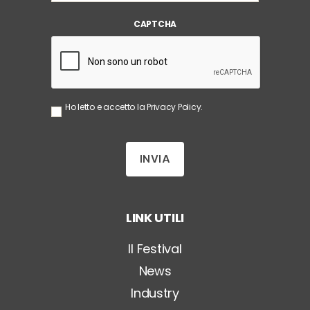
i
CAPTCHA
l
*
S
Ho letto e accetto la
Privacy Policy
.
e
n
z
a
T
i
t
o
LINK UTILI
l
o
*
Il Festival
News
Industry