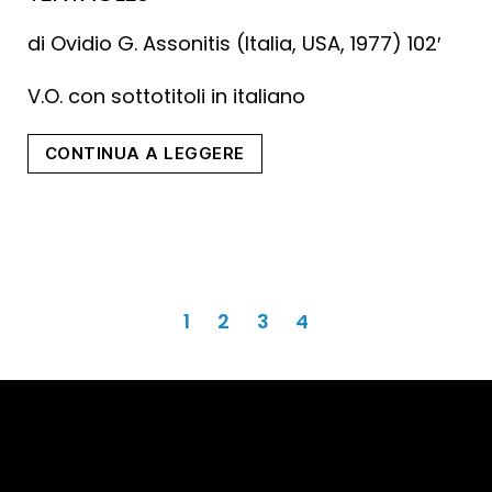
di Ovidio G. Assonitis (Italia, USA, 1977) 102′
V.O. con sottotitoli in italiano
“Tentacles”
CONTINUA A LEGGERE
Paginazione
1
2
3
4
degli
articoli