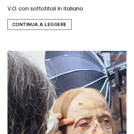
gratuite”
V.O. con sottotitoli in italiano
“Ghost
CONTINUA A LEGGERE
Cat
Anzu”