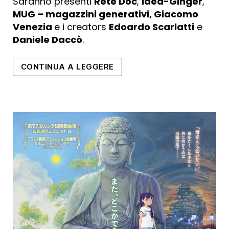
Saranno presenti
Rete Doc
,
Idea-Ginger
,
MUG – magazzini generativi, Giacomo
Venezia
e i creators
Edoardo Scarlatti
e
Daniele Daccò
.
“La
CONTINUA A LEGGERE
Merenda
Podcast
meets
Edoardo
Scarlatti
e
il
Rinogram
–
il
magico