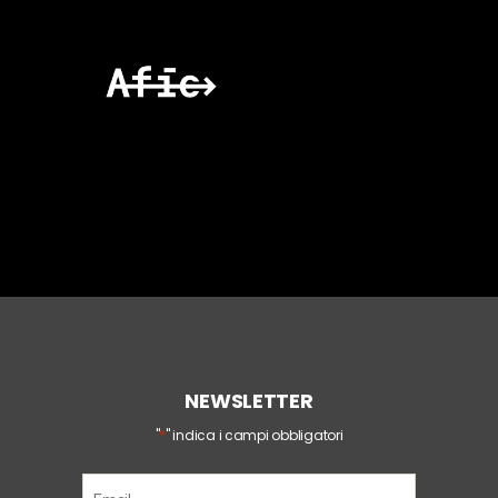
NEWSLETTER
*
"
" indica i campi obbligatori
E