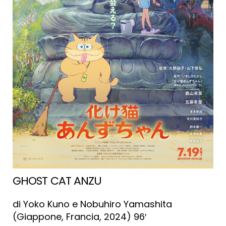
team
di
creators
di
“Ri-
animati
(l’animazion
non
muore
mai)”
per
un
pomeriggio
di
GHOST CAT ANZU
consulenze
di Yoko Kuno e Nobuhiro Yamashita
informali
(Giappone, Francia, 2024) 96′
e