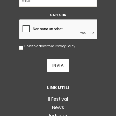
m
a
i
CAPTCHA
l
*
S
Ho letto e accetto la
Privacy Policy
.
e
n
z
a
T
i
t
o
LINK UTILI
l
o
*
Il Festival
News
Industry