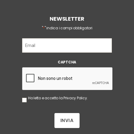
NEWSLETTER
*
"
" indica i campi obbligatori
E
m
a
i
CAPTCHA
l
*
S
Ho letto e accetto la
Privacy Policy
.
e
n
z
a
T
i