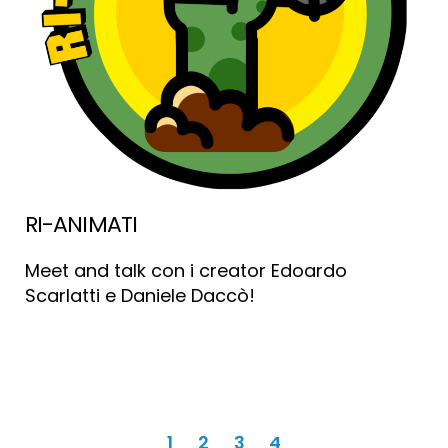
RI-ANIMATI
Meet and talk con i creator Edoardo
Scarlatti e Daniele Daccò!
Paginazione
1
2
3
4