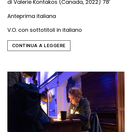
di Valerie Kontakos (Canada, 2022) 78’
Anteprima italiana
V.O. con sottotitoli in italiano
“Queen
CONTINUA A LEGGERE
of
the
Deuce”