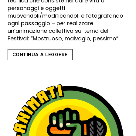
tecnica che consiste nel dare vita a
personaggi e oggetti
muovendoli/modificandoli e fotografando
ogni passaggio – per realizzare
un’animazione collettiva sul tema del
Festival: “Mostruoso, malvagio, pessimo”.
“Civica
CONTINUA A LEGGERE
Scuola
di
Cinema
Luchino
Visconti
LAB”