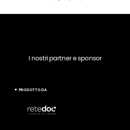
degli
articoli
I nostri partner e sponsor
PRODOTTO DA