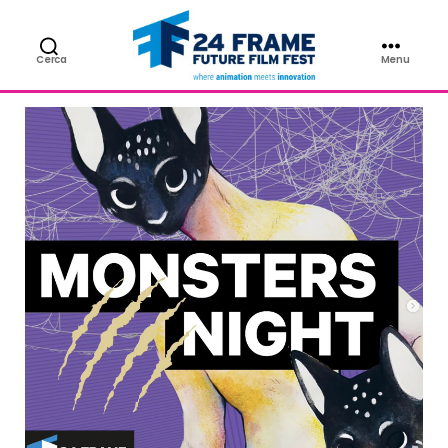
SABATO 9
Cerca
Menu
24FRAME
Future
Film
Fest